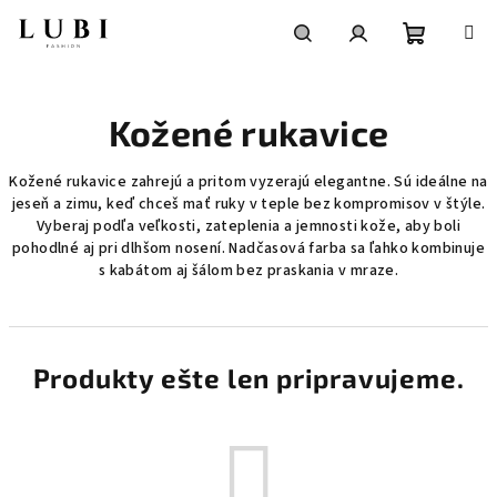
Prejsť
na
obsah
Nákupn
Hľadať
Prihlásenie
Kožené rukavice
košík
Kožené rukavice zahrejú a pritom vyzerajú elegantne. Sú ideálne na
jeseň a zimu, keď chceš mať ruky v teple bez kompromisov v štýle.
Vyberaj podľa veľkosti, zateplenia a jemnosti kože, aby boli
pohodlné aj pri dlhšom nosení. Nadčasová farba sa ľahko kombinuje
s kabátom aj šálom bez praskania v mraze.
Produkty ešte len pripravujeme.