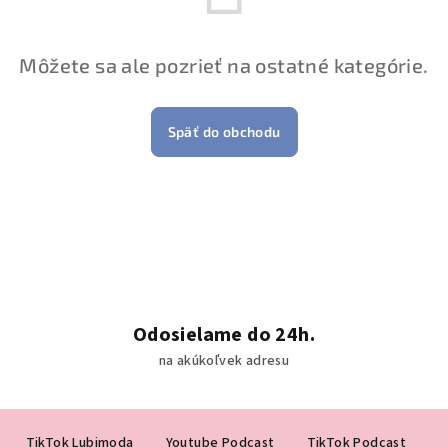
Môžete sa ale pozrieť na ostatné kategórie.
Späť do obchodu
Odosielame do 24h.
na akúkoľvek adresu
Z
TikTok Lubimoda
Youtube Podcast
TikTok Podcast