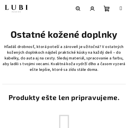
Prejsť
na
obsah
Nákupn
Hľadať
Prihlásenie
Ostatné kožené doplnky
košík
Hľadáš drobnosť, ktorá poteší a zároveň je užitočná? V ostatných
kožených doplnkoch nájdeš praktické kúsky na každý deň – do
kabelky, do auta aj na cesty. Sleduj materiál, spracovanie a farbu,
aby ladili s tvojimi vecami. Kvalitná koža vydrží dlho a časom vyzerá
ešte lepšie, ktoré sa zídu stále doma.
Produkty ešte len pripravujeme.