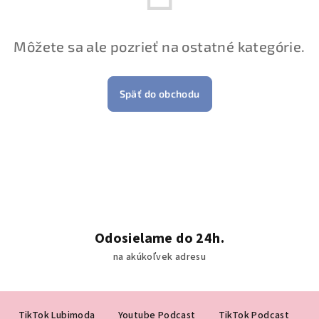
Môžete sa ale pozrieť na ostatné kategórie.
Späť do obchodu
Odosielame do 24h.
na akúkoľvek adresu
Z
TikTok Lubimoda
Youtube Podcast
TikTok Podcast