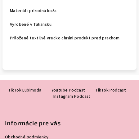
Materiál : prírodná koža
Vyrobené v Taliansku.
Priložené textilné vrecko chráni produkt pred prachom.
Z
TikTok Lubimoda
Youtube Podcast
TikTok Podcast
á
Instagram Podcast
p
ä
t
Informácie pre vás
i
e
Obchodné podmienky