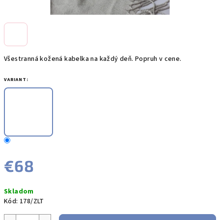
Všestranná kožená kabelka na každý deň. Popruh v cene.
VARIANT:
€68
Jednotková
Skladom
cena:
Kód:
178/ZLT