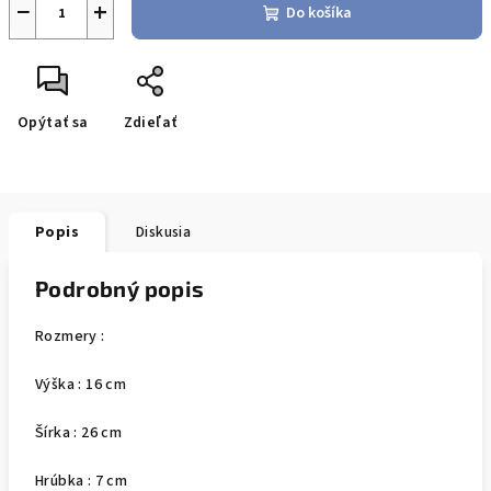
−
+
Do košíka
Opýtať sa
Zdieľať
Popis
Diskusia
Podrobný popis
Rozmery :
Výška : 16 cm
Šírka : 26 cm
Hrúbka : 7 cm