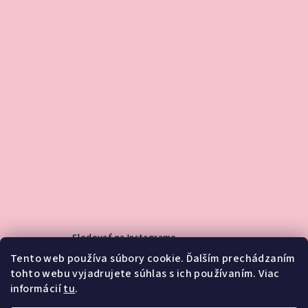
Sledovať na Instagrame
Tento web používa súbory cookie. Ďalším prechádzaním
tohto webu vyjadrujete súhlas s ich používaním. Viac
informácií
tu
.
Facebook